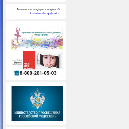
Техническая поддержка модуля VK
kochetov.alexey@mail.ru