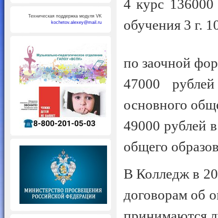
4 курс 136000
Техническая поддержка модуля VK
обучения 3 г. 1
kochetov.alexey@mail.ru
по заочной фо
47000 рубле
основного обще
49000 рублей в
общего образо
В Колледж в 20
договорам об о
принимаются л