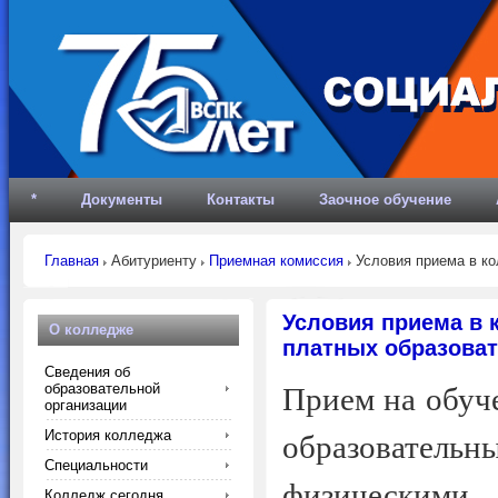
*
Документы
Контакты
Заочное обучение
Главная
Абитуриенту
Приемная комиссия
Условия приема в ко
Условия приема в 
О колледже
платных образоват
Сведения об
образовательной
Прием на обуч
организации
История колледжа
образовател
Специальности
физически
Колледж сегодня