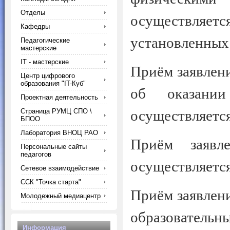
Отделы
осуществляе
Кафедры
установленных
Педагогические
мастерские
IT - мастерские
Приём заявлен
Центр цифрового
образования "IT-Куб"
об оказании
Проектная деятельность
Страница РУМЦ СПО \
осуществляется
БПОО
Лаборатория ВНОЦ РАО
Приём заяв
Персональные сайты
педагогов
осуществляется 
Сетевое взаимодействие
ССК "Точка старта"
Приём заявлен
Молодежный медиацентр
образователь
Информация