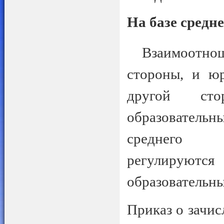
На базе средн
Взаимоотнош
стороны, и ю
другой ст
образовательн
среднего п
регулируютс
образовательны
Приказ о зачис