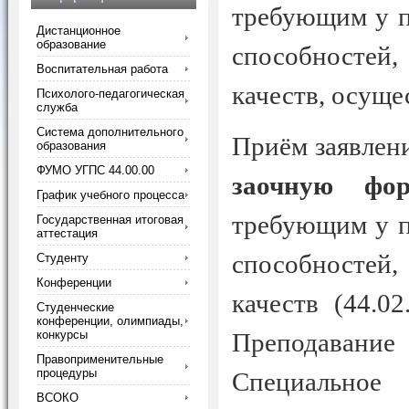
требующим у п
Дистанционное
образование
способностей,
Воспитательная работа
качеств, осущес
Психолого-педагогическая
служба
Система дополнительного
Приём заявлен
образования
ФУМО УГПС 44.00.00
заочную фо
График учебного процесса
требующим у п
Государственная итоговая
аттестация
способностей,
Студенту
Конференции
качеств (44.0
Студенческие
конференции, олимпиады,
конкурсы
Преподавани
Правоприменительные
процедуры
Специальное 
ВСОКО