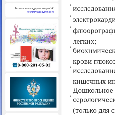
исследования
Техническая поддержка модуля VK
kochetov.alexey@mail.ru
электрокард
флюорографи
легких;
биохимическ
крови глюкоз
исследование
кишечных ин
Дошкольное 
серологичес
(только для