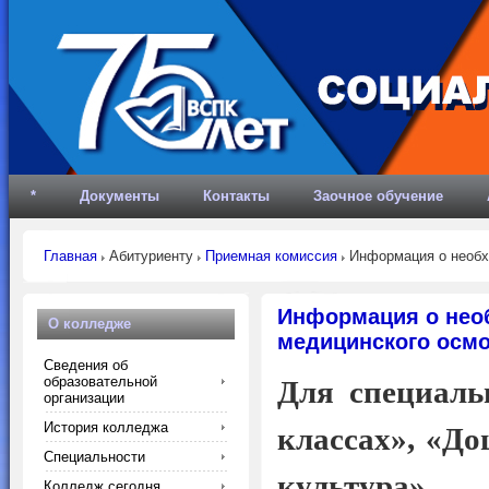
*
Документы
Контакты
Заочное обучение
Главная
Абитуриенту
Приемная комиссия
Информация о необх
Информация о нео
О колледже
медицинского осмо
Сведения об
образовательной
Для специаль
организации
История колледжа
классах», «До
Специальности
культура»
Колледж сегодня