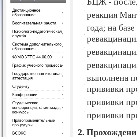
БЦЖ - после
Дистанционное
реакция Мант
образование
Воспитательная работа
года; на базе
Психолого-педагогическая
служба
ревакцинаци
Система дополнительного
образования
ревакцинаци
ФУМО УГПС 44.00.00
ревакцинация
График учебного процесса
Государственная итоговая
выполнена пе
аттестация
прививки про
Студенту
Конференции
прививки про
Студенческие
конференции, олимпиады,
конкурсы
прививки про
Правоприменительные
процедуры
2. Прохождени
ВСОКО