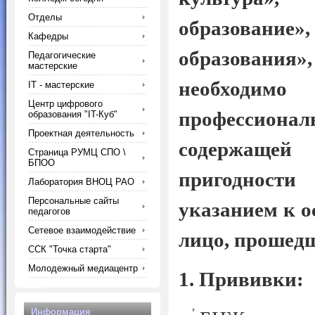
Отделы
образование
Кафедры
образовани
Педагогические
мастерские
необходим
IT - мастерские
Центр цифрового
профессиона
образования "IT-Куб"
Проектная деятельность
содержащей
Страница РУМЦ СПО \
БПОО
пригодност
Лаборатория ВНОЦ РАО
Персональные сайты
указанием к о
педагогов
Сетевое взаимодействие
лицо, прошедш
ССК "Точка старта"
Молодежный медиацентр
1. Прививки:
Информация