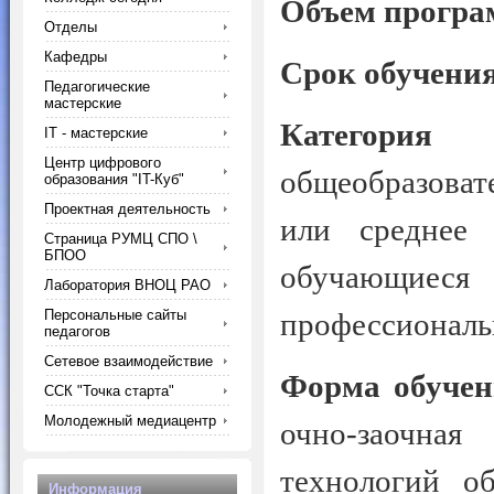
Объем програ
Отделы
Кафедры
Срок обучения
Педагогические
мастерские
Категория
IT - мастерские
Центр цифрового
общеобразоват
образования "IT-Куб"
Проектная деятельность
или среднее 
Страница РУМЦ СПО \
БПОО
обучающиеся 
Лаборатория ВНОЦ РАО
Персональные сайты
профессиональ
педагогов
Сетевое взаимодействие
Форма обучен
ССК "Точка старта"
Молодежный медиацентр
очно-заочна
технологий о
Информация