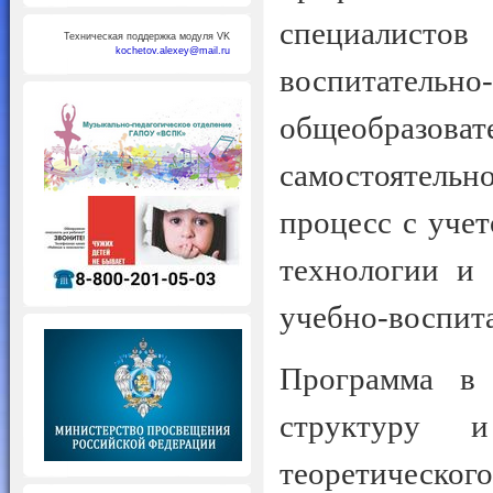
специалистов
Техническая поддержка модуля VK
kochetov.alexey@mail.ru
воспитатель
общеобразова
самостоятель
процесс с уче
технологии и 
учебно-воспита
Программа в
структуру и
теоретическо