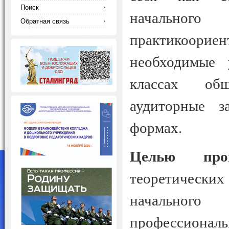
Поиск
начальног
Обратная связь
практикоориен
необходимые 
классах общ
аудиторные з
формах.
Целью пр
теоретическ
начального
профессиона