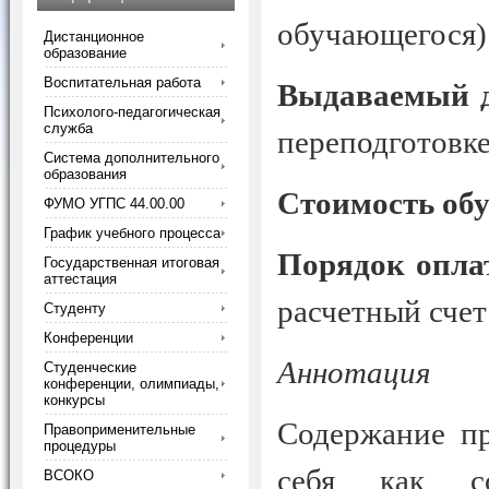
обучающегося)
Дистанционное
образование
Воспитательная работа
Выдаваемый д
Психолого-педагогическая
служба
переподготовке
Система дополнительного
образования
Стоимость об
ФУМО УГПС 44.00.00
График учебного процесса
Порядок опла
Государственная итоговая
аттестация
расчетный счет
Студенту
Конференции
Аннотация
Студенческие
конференции, олимпиады,
конкурсы
Содержание пр
Правоприменительные
процедуры
себя как со
ВСОКО