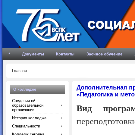
*
Документы
Контакты
Заочное обучение
Главная
Дополнительная п
О колледже
«Педагогика и мет
Сведения об
образовательной
Вид програ
организации
История колледжа
переподготовки
Специальности
Колледж сегодня