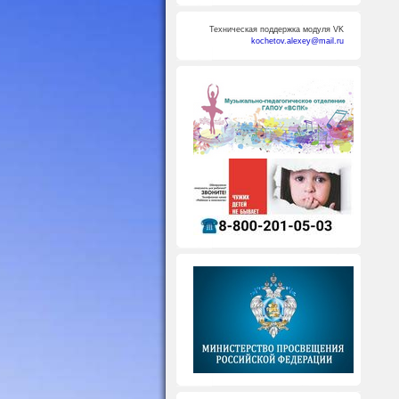
Техническая поддержка модуля VK
kochetov.alexey@mail.ru