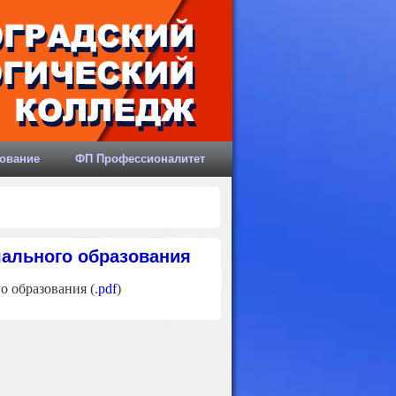
ование
ФП Профессионалитет
чального образования
о образования (.
pdf
)