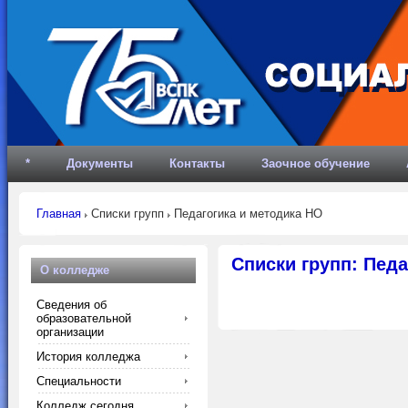
*
Документы
Контакты
Заочное обучение
Главная
Списки групп
Педагогика и методика НО
Списки групп: Пед
О колледже
Сведения об
образовательной
организации
История колледжа
Специальности
Колледж сегодня