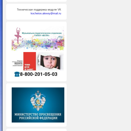
Техническая поддержка модуля VK
kochetov.alexey@mail.ru