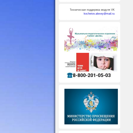
Техническая поддержка модуля VK
kochetov.alexey@mail.ru