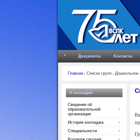
*
Документы
Контакты
Главная
Списки групп
Дошкольное 
С
О колледже
Сведения об
образовательной
организации
Ва
пр
История колледжа
Специальности
Гр
Колледж сегодня