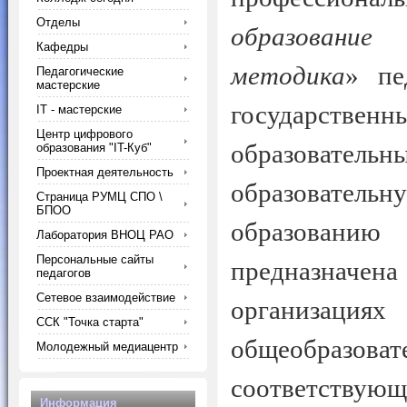
Отделы
образование
Кафедры
методика
» пе
Педагогические
мастерские
государст
IT - мастерские
Центр цифрового
образовател
образования "IT-Куб"
Проектная деятельность
образовательн
Страница РУМЦ СПО \
БПОО
образованию
Лаборатория ВНОЦ РАО
Персональные сайты
предназначе
педагогов
Сетевое взаимодействие
организация
ССК "Точка старта"
общеобразоват
Молодежный медиацентр
соответств
Информация