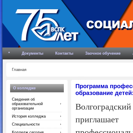
*
Документы
Контакты
Заочное обучение
Главная
Программа профес
О колледже
образование детей:
Сведения об
образовательной
Волгоградски
организации
История колледжа
приглашае
Специальности
профессионал
Колледж сегодня