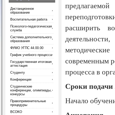
предлагаем
Дистанционное
образование
переподгото
Воспитательная работа
расширить во
Психолого-педагогическая
служба
деятельнос
Система дополнительного
образования
методическ
ФУМО УГПС 44.00.00
График учебного процесса
современным р
Государственная итоговая
аттестация
процесса в орг
Студенту
Конференции
Сроки подачи 
Студенческие
конференции, олимпиады,
конкурсы
Начало обучен
Правоприменительные
процедуры
ВСОКО