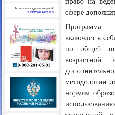
право на веде
Техническая поддержка модуля VK
сфере дополнит
kochetov.alexey@mail.ru
Программа п
включает в себ
по общей пед
возрастной п
дополнительн
методологии д
нормам образо
использован
технологий в