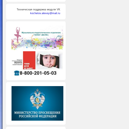
Техническая поддержка модуля VK
kochetov.alexey@mail.ru