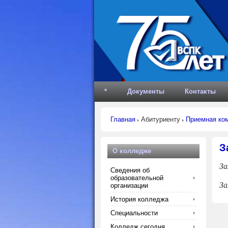
*
Документы
Контакты
Главная
Абитуриенту
Приемная ко
З
О колледже
За
Сведения об
образовательной
За
организации
История колледжа
Специальности
Колледж сегодня