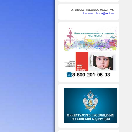
Техническая поддержка модуля VK
kochetov.alexey@mail.ru