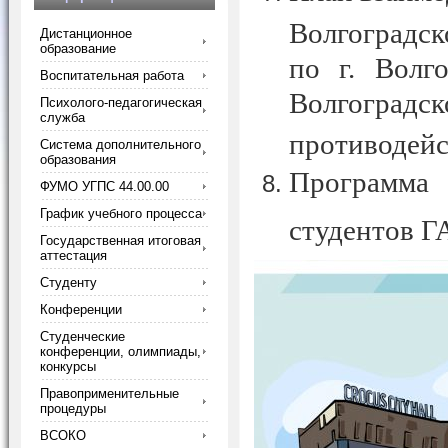
Волгоградс
Дистанционное
образование
по г. Волг
Воспитательная работа
Волгогр
Психолого-педагогическая
служба
противодейс
Система дополнительного
образования
Программа
ФУМО УГПС 44.00.00
График учебного процесса
студентов Г
Государственная итоговая
аттестация
Студенту
Конференции
Студенческие
конференции, олимпиады,
конкурсы
Правоприменительные
процедуры
ВСОКО