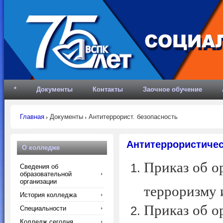
*
Документы
Контакты
Заочное обучение
Главная
Документы
Антитеррорист. безопасность
Антитеррористичес
О колледже
Приказ об о
Сведения об
образовательной
организации
терроризму и
История колледжа
Приказ об о
Специальности
Колледж сегодня