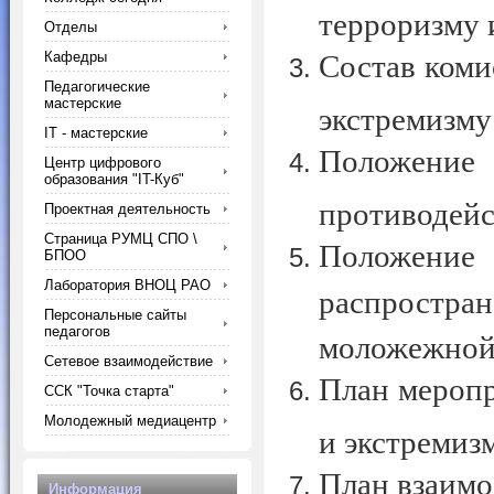
терроризму и
Отделы
Кафедры
Состав коми
Педагогические
мастерские
экстремизму 
IT - мастерские
Положение 
Центр цифрового
образования "IT-Куб"
противодейс
Проектная деятельность
Страница РУМЦ СПО \
Положение
БПОО
Лаборатория ВНОЦ РАО
распростр
Персональные сайты
педагогов
моложежной 
Сетевое взаимодействие
План меропр
ССК "Точка старта"
Молодежный медиацентр
и экстремизм
План взаимо
Информация