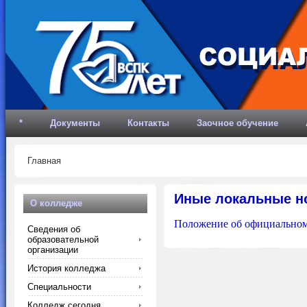
*
Документы
Контакты
Заочное обучение
Главная
Иные локальные н
О колледже
Положение об официальном 
Сведения об
образовательной
организации
История колледжа
Специальности
Колледж сегодня