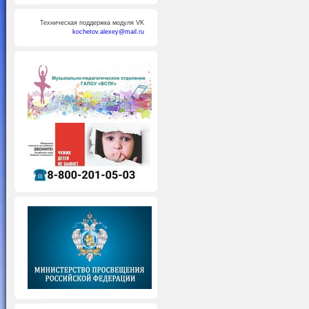
Техническая поддержка модуля VK
kochetov.alexey@mail.ru