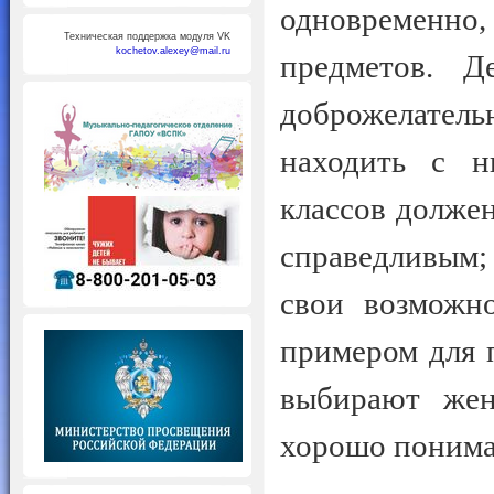
одновременно
Техническая поддержка модуля VK
kochetov.alexey@mail.ru
предметов. Д
доброжелател
находить с 
классов долже
справедливым;
свои возможно
примером для 
выбирают же
хорошо понима