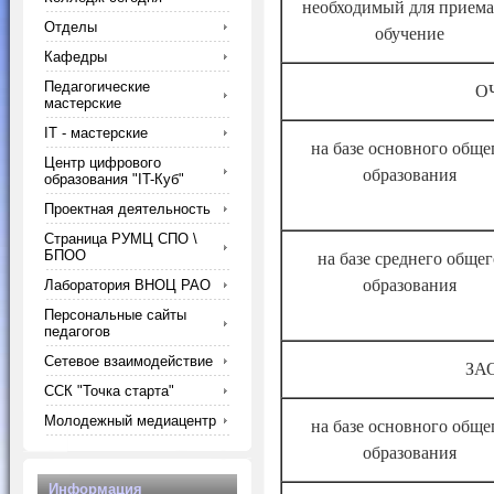
необходимый для приема
Отделы
обучение
Кафедры
Педагогические
О
мастерские
IT - мастерские
на базе основного обще
Центр цифрового
образования
образования "IT-Куб"
Проектная деятельность
Страница РУМЦ СПО \
БПОО
на базе среднего общег
образования
Лаборатория ВНОЦ РАО
Персональные сайты
педагогов
Сетевое взаимодействие
ЗА
ССК "Точка старта"
Молодежный медиацентр
на базе основного обще
образования
Информация