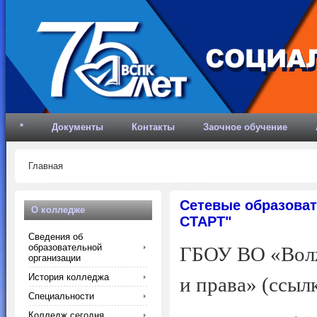
*
Документы
Контакты
Заочное обучение
Главная
Сетевые образоват
О колледже
СТАРТ"
Сведения об
образовательной
ГБОУ ВО «Волж
организации
История колледжа
и права» (ссыл
Специальности
Колледж сегодня