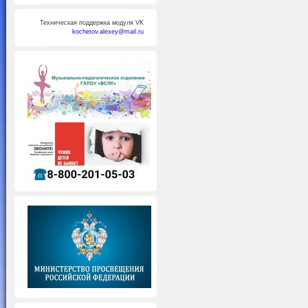
Техническая поддержка модуля VK
kochetov.alexey@mail.ru