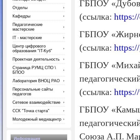
ГБПОУ «Дубовс
Отделы
(ссылка:
https:
Кафедры
Педагогические
мастерские
ГБПОУ «Жирнов
IT - мастерские
(ссылка:
https:/
Центр цифрового
образования "IT-Куб"
Проектная деятельность
ГБПОУ «Михай
Страница РУМЦ СПО \
БПОО
педагогический
Лаборатория ВНОЦ РАО
Персональные сайты
(ссылка:
https:
педагогов
Сетевое взаимодействие
ГБПОУ «Камыш
ССК "Точка старта"
Молодежный медиацентр
педагогический
Союза А.П. Ма
Информация