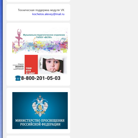
Техническая поддержка модуля VK
kochetov.alexey@mail.ru