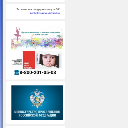
Техническая поддержка модуля VK
kochetov.alexey@mail.ru