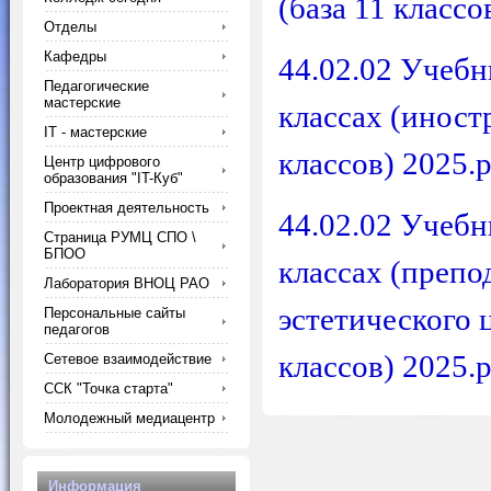
(база 11 классо
Отделы
Кафедры
44.02.02 Учебн
Педагогические
мастерские
классах (иност
IT - мастерские
классов) 2025.p
Центр цифрового
образования "IT-Куб"
Проектная деятельность
44.02.02 Учебн
Страница РУМЦ СПО \
БПОО
классах (препо
Лаборатория ВНОЦ РАО
эстетического 
Персональные сайты
педагогов
классов) 2025.p
Сетевое взаимодействие
ССК "Точка старта"
Молодежный медиацентр
Информация