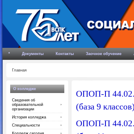
*
Документы
Контакты
Заочное обучение
Главная
О колледже
ОПОП-П 44.02.
Сведения об
(база 9 классов
образовательной
организации
История колледжа
ОПОП-П
44.02
Специальности
Колледж сегодня