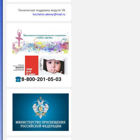
Техническая поддержка модуля VK
kochetov.alexey@mail.ru