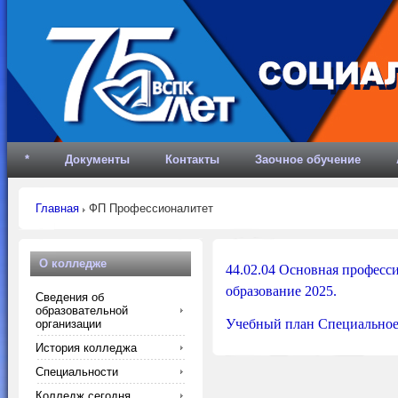
*
Документы
Контакты
Заочное обучение
Главная
ФП Профессионалитет
О колледже
44.02.04 Основная професс
образование 2025.
Сведения об
образовательной
Учебный план Специальное 
организации
История колледжа
Специальности
Колледж сегодня