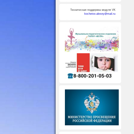
Техническая поддержка модуля VK
kochetov.alexey@mail.ru