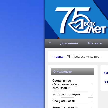
*
Документы
Контакты
Главная
ФП Профессионалитет
О колледже
ОП
Сведения об
39
образовательной
организации
История колледжа
Специальности
Колледж сегодня