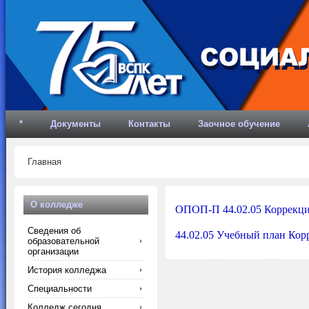
*
Документы
Контакты
Заочное обучение
Главная
О колледже
ОПОП-П 44.02.05 Коррекцио
Сведения об
44.02.05 Учебный план Кор
образовательной
организации
История колледжа
Специальности
Колледж сегодня