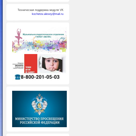
Техническая поддержка модуля VK
kochetov.alexey@mail.ru