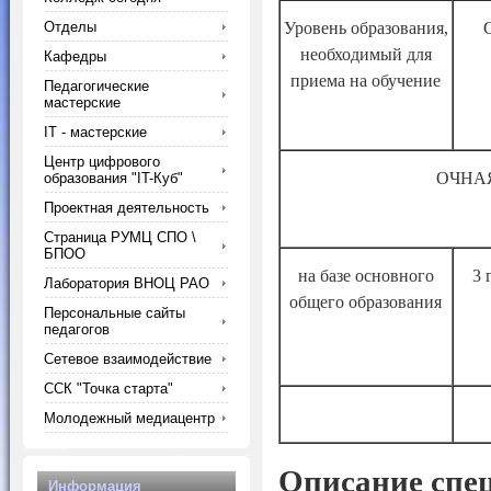
Отделы
Уровень образования,
необходимый для
Кафедры
приема на обучение
Педагогические
мастерские
IT - мастерские
Центр цифрового
ОЧНА
образования "IT-Куб"
Проектная деятельность
Страница РУМЦ СПО \
БПОО
на базе основного
3 
Лаборатория ВНОЦ РАО
общего образования
Персональные сайты
педагогов
Сетевое взаимодействие
ССК "Точка старта"
Молодежный медиацентр
Описание спе
Информация