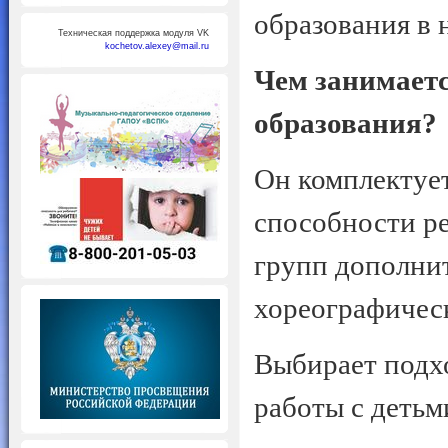
образования в 
Техническая поддержка модуля VK
kochetov.alexey@mail.ru
Чем занимаетс
образования?
Он комплектует
способности ре
групп дополни
хореографическ
Выбирает подх
работы с детьм