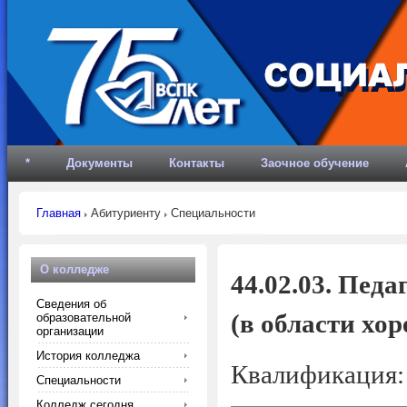
*
Документы
Контакты
Заочное обучение
Главная
Абитуриенту
Специальности
О колледже
44.02.03. Пед
Сведения об
(в области хо
образовательной
организации
История колледжа
Квалификация: 
Специальности
Колледж сегодня