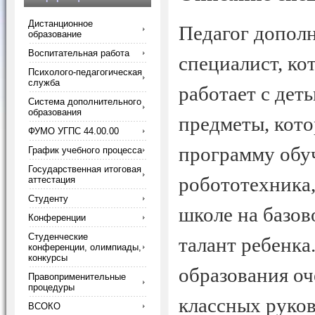
Дистанционное
Педагог допол
образование
Воспитательная работа
специалист, ко
Психолого-педагогическая
служба
работает с дет
Система дополнительного
образования
предметы, кото
ФУМО УГПС 44.00.00
программу обу
График учебного процесса
Государственная итоговая
робототехника,
аттестация
Студенту
школе на базов
Конференции
Студенческие
талант ребенка
конференции, олимпиады,
конкурсы
образования оч
Правоприменительные
процедуры
классных руко
ВСОКО