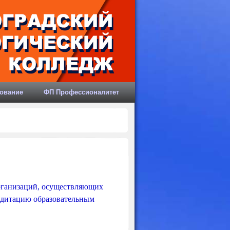
ование
ФП Профессионалитет
рганизаций, осуществляющих
едитацию образовательным