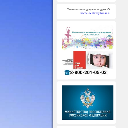
Техническая поддержка модуля VK
kochetov.alexey@mail.ru