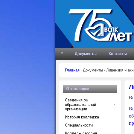
*
Документы
Контакты
Главная
Документы
Лицензия и акк
Л
О колледже
Вы
Сведения об
образовательной
Вы
организации
об
История колледжа
пр
Специальности
Колледж сегодня