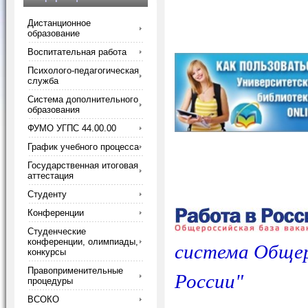
Дистанционное
образование
Воспитательная работа
Психолого-педагогическая
служба
Система дополнительного
образования
ФУМО УГПС 44.00.00
График учебного процесса
Государственная итоговая
аттестация
Студенту
Конференции
Студенческие
конференции, олимпиады,
система Общер
конкурсы
Правоприменительные
России"
процедуры
ВСОКО