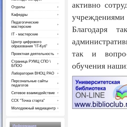
активно сотру
Отделы
Кафедры
учреждениям
Педагогические
мастерские
Благодаря та
IT - мастерские
административ
Центр цифрового
образования "IT-Куб"
так и вопро
Проектная деятельность
Страница РУМЦ СПО \
обучения наши
БПОО
Лаборатория ВНОЦ РАО
Персональные сайты
педагогов
Сетевое взаимодействие
ССК "Точка старта"
Молодежный медиацентр
Информация