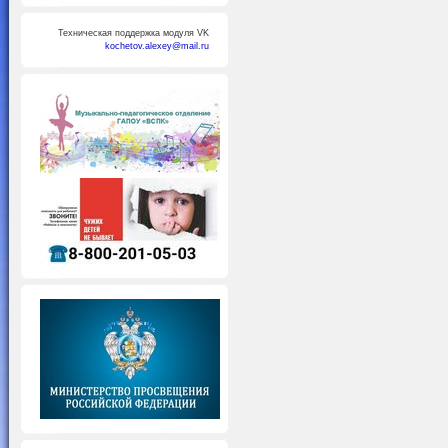
Техническая поддержка модуля VK
kochetov.alexey@mail.ru