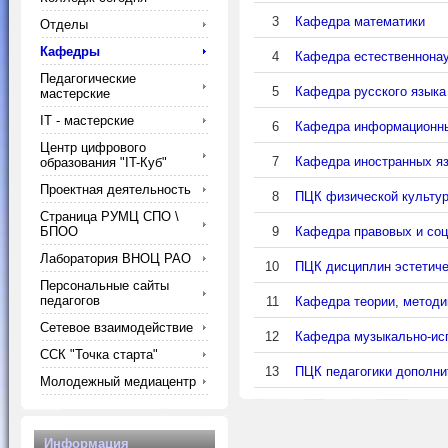
3
Кафедра математики
Отделы
Кафедры
4
Кафедра естественнона
Педагогические
5
Кафедра русского языка
мастерские
IT - мастерские
6
Кафедра информационны
Центр цифрового
7
Кафедра иностранных я
образования "IT-Куб"
Проектная деятельность
8
ПЦК физической культу
Страница РУМЦ СПО \
БПОО
9
Кафедра правовых и соц
Лаборатория ВНОЦ РАО
10
ПЦК дисциплин эстетиче
Персональные сайты
педагогов
11
Кафедра теории, методи
Сетевое взаимодействие
12
Кафедра музыкально-исп
ССК "Точка старта"
13
ПЦК педагогики дополни
Молодежный медиацентр
Информация