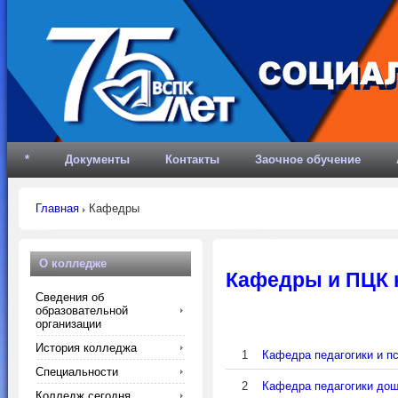
*
Документы
Контакты
Заочное обучение
Главная
Кафедры
О колледже
Кафедры и ПЦК 
Сведения об
образовательной
организации
История колледжа
1
Кафедра педагогики и п
Специальности
2
Кафедра педагогики дош
Колледж сегодня